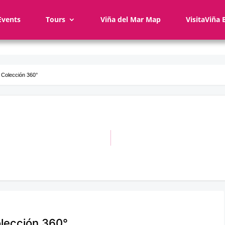
Events
Tours
Viña del Mar Map
VisitaViña 
 Colección 360°
olección 360°