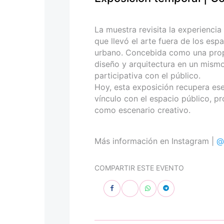
personas
con
discapacidad
La muestra revisita la experiencia
visual
que llevó el arte fuera de los esp
que
urbano. Concebida como una propues
están
diseño y arquitectura en un mismo
usando
participativa con el público.
un
Hoy, esta exposición recupera ese 
lector
vínculo con el espacio público, p
de
como escenario creativo.
pantalla;
Presione
Control-
Más información en Instagram |
@
F10
para
COMPARTIR ESTE EVENTO
abrir
un
menú
de
accesibilidad.