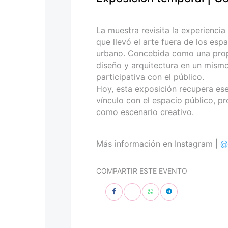
personas
con
discapacidad
La muestra revisita la experiencia
visual
que llevó el arte fuera de los esp
que
urbano. Concebida como una propues
están
diseño y arquitectura en un mismo
usando
participativa con el público.
un
Hoy, esta exposición recupera ese 
lector
vínculo con el espacio público, p
de
como escenario creativo.
pantalla;
Presione
Control-
Más información en Instagram |
@
F10
para
COMPARTIR ESTE EVENTO
abrir
un
menú
de
accesibilidad.