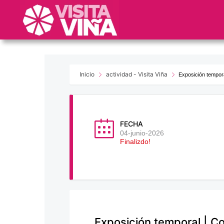
Nota:
este
sitio
web
incluye
un
sistema
Inicio
actividad - Visita Viña
Exposición tempora
de
accesibilidad.
Presione
Control-
FECHA
F11
04-junio-2026
Finalizdo!
para
ajustar
el
sitio
web
a
las
Exposición temporal | C