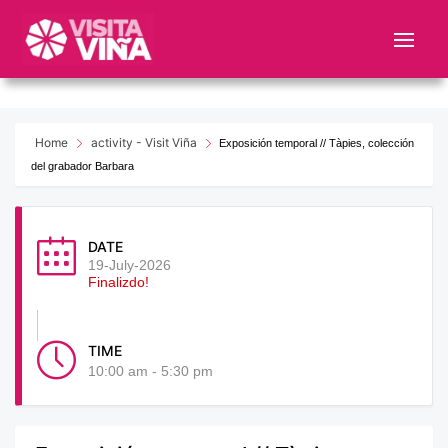
Nota:
este
sitio
web
incluye
un
Home
activity - Visit Viña
Exposición temporal // Tàpies, colección
sistema
del grabador Barbara
de
accesibilidad.
DATE
19-July-2026
Finalizdo!
TIME
10:00 am - 5:30 pm