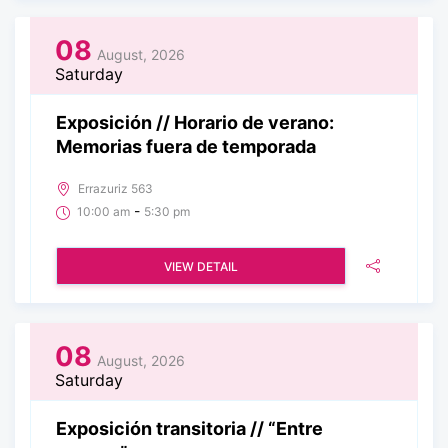
08
August, 2026
Saturday
Exposición // Horario de verano:
Memorias fuera de temporada
Errazuriz 563
-
10:00 am
5:30 pm
VIEW DETAIL
08
August, 2026
Saturday
Exposición transitoria // “Entre