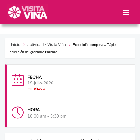
Nota:
este
sitio
web
incluye
un
Inicio
actividad - Visita Viña
Exposición temporal // Tàpies,
sistema
colección del grabador Barbara
de
accesibilidad.
FECHA
19-julio-2026
Finalizdo!
HORA
10:00 am - 5:30 pm