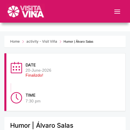
Nota:
este
sitio
web
incluye
un
Home
activity - Visit Viña
Humor | Álvaro Salas
sistema
de
accesibilidad.
DATE
20-June-2026
Finalizdo!
TIME
7:30 pm
Humor | Álvaro Salas