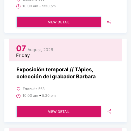
-
10:00 am
5:30 pm
VIEW DETAIL
07
August, 2026
Friday
Exposición temporal // Tàpies,
colección del grabador Barbara
Errazuriz 563
-
10:00 am
5:30 pm
VIEW DETAIL