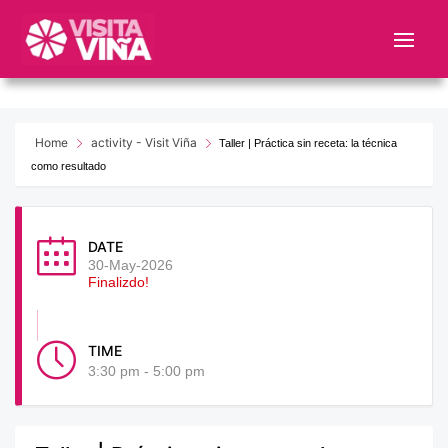
Nota:
este
sitio
web
incluye
un
Home
activity - Visit Viña
Taller | Práctica sin receta: la técnica
sistema
como resultado
de
accesibilidad.
DATE
30-May-2026
Finalizdo!
TIME
3:30 pm - 5:00 pm