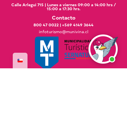
Calle Arlegui 715 | Lunes a viernes 09:00 a 14:00 hrs /
15:00 a 17:30 hrs.
Contacto
800 47 0022
|
+569 4149 3644
infoturismo@munivina.cl
Documentos de Interés
Manual de Buenas Prácticas
Código Ético Mundial para el Turismo
Estratégia Nacional de Turismo Sostenible 2035
Resumen Ejecutivo PLADETUR 2025-2023
VisitaVina Copyright © 2025 VisitaVina - Todos los
derechos reservados