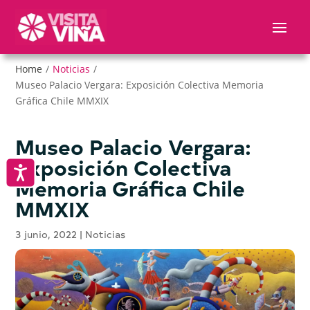
Nota:
este
sitio
web
Home
/
Noticias
/
incluye
Museo Palacio Vergara: Exposición Colectiva Memoria
un
Gráfica Chile MMXIX
sistema
de
accesibilidad.
Museo Palacio Vergara:
Exposición Colectiva
Accesibilidad
Memoria Gráfica Chile
MMXIX
3 junio, 2022
|
Noticias