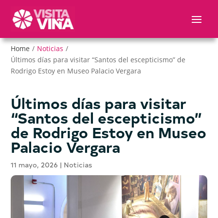
Nota:
este
sitio
web
Home
/
Noticias
/
incluye
Últimos días para visitar “Santos del escepticismo” de
un
Rodrigo Estoy en Museo Palacio Vergara
sistema
de
accesibilidad.
Últimos días para visitar
“Santos del escepticismo”
de Rodrigo Estoy en Museo
Palacio Vergara
11 mayo, 2026
|
Noticias