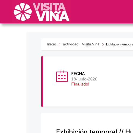
Nota:
este
sitio
web
incluye
un
sistema
Inicio
actividad - Visita Viña
Exhibición temporal
de
accesibilidad.
Presione
Control-
FECHA
F11
18-junio-2026
Finalizdo!
para
ajustar
el
sitio
web
a
las
Exhibición temporal // H