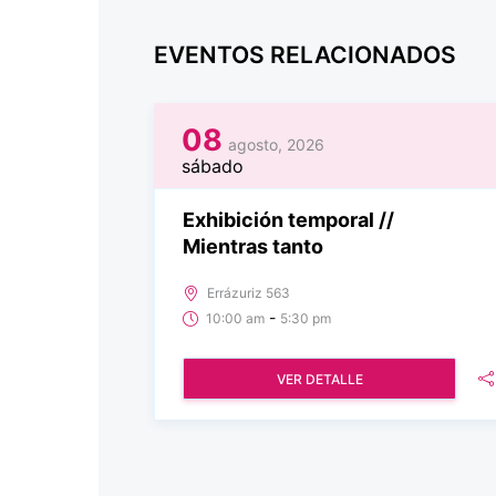
EVENTOS RELACIONADOS
08
agosto, 2026
sábado
Exhibición temporal //
Mientras tanto
Errázuriz 563
-
10:00 am
5:30 pm
VER DETALLE