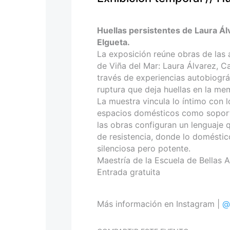
personas
con
discapacidad
Huellas persistentes de Laura Ál
visual
Elgueta.
que
La exposición reúne obras de las 
están
de Viña del Mar: Laura Álvarez, C
usando
través de experiencias autobiográ
un
ruptura que deja huellas en la mem
lector
La muestra vincula lo íntimo con l
de
espacios domésticos como soporte
pantalla;
las obras configuran un lenguaje 
Presione
de resistencia, donde lo doméstic
Control-
silenciosa pero potente.
F10
Maestría de la Escuela de Bellas A
para
Entrada gratuita
abrir
un
menú
Más información en Instagram |
@
de
accesibilidad.