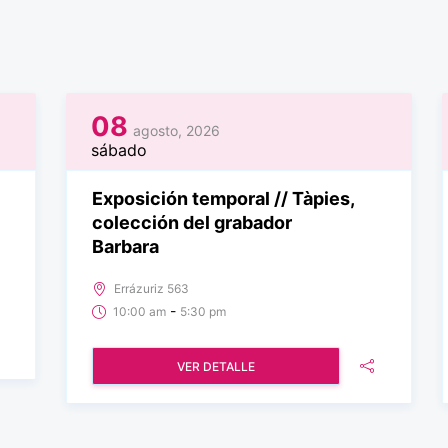
08
agosto, 2026
sábado
Exposición temporal // Tàpies,
colección del grabador
Barbara
Errázuriz 563
-
10:00 am
5:30 pm
VER DETALLE