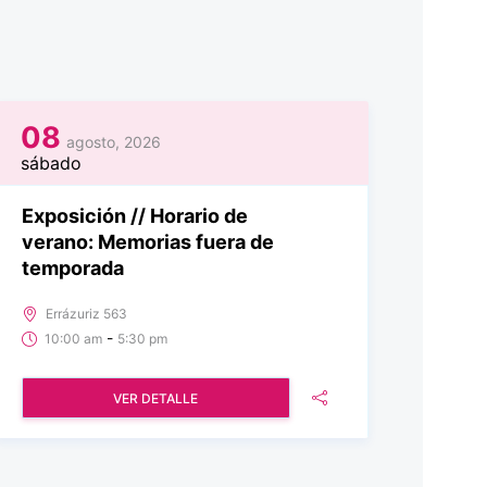
08
agosto, 2026
sábado
Exposición // Horario de
verano: Memorias fuera de
temporada
Errázuriz 563
-
10:00 am
5:30 pm
VER DETALLE