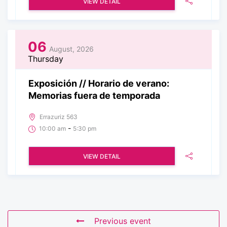
VIEW DETAIL
06
August, 2026
Thursday
Exposición // Horario de verano:
Memorias fuera de temporada
Errazuriz 563
-
10:00 am
5:30 pm
VIEW DETAIL
Previous event