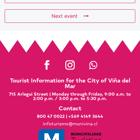
Next event
Tourist Information for the City of Viña del
Mar
715 Arlegui Street | Monday through Friday, 9:00 a.m. to
2:00 p.m. / 3:00 p.m. to 5:30 p.m.
Contact
800 47 0022
|
+569 4149 3644
infoturismo@munivina.cl