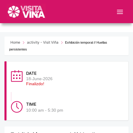
Nota:
este
sitio
web
incluye
un
Home
activity - Visit Viña
Exhibición temporal // Huellas
sistema
persistentes
de
accesibilidad.
DATE
18-June-2026
Finalizdo!
TIME
10:00 am - 5:30 pm