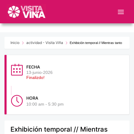
Nota:
este
sitio
web
incluye
un
Inicio
actividad - Visita Viña
Exhibición temporal // Mientras tanto
sistema
de
accesibilidad.
FECHA
13-junio-2026
Finalizdo!
HORA
10:00 am - 5:30 pm
Exhibición temporal // Mientras