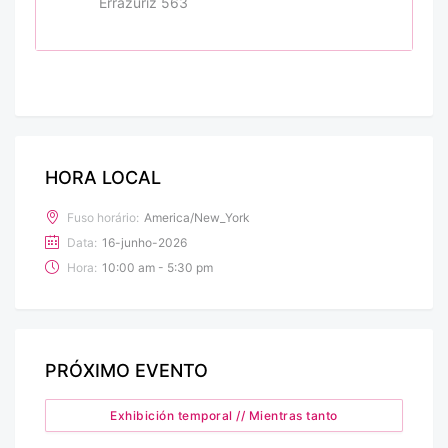
Errázuriz 563
HORA LOCAL
Fuso horário:
America/New_York
Data:
16-junho-2026
Hora:
10:00 am - 5:30 pm
PRÓXIMO EVENTO
Exhibición temporal // Mientras tanto