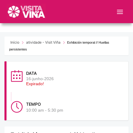
Nota:
este
sitio
web
incluye
un
Início
atividade - Visit Viña
Exhibición temporal // Huellas
sistema
persistentes
de
accesibilidad.
DATA
16-junho-2026
Expirado!
TEMPO
10:00 am - 5:30 pm