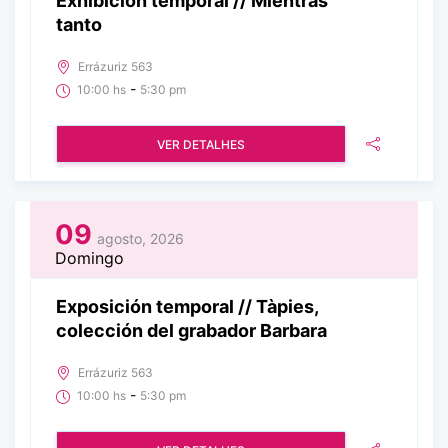
Exhibición temporal // Mientras
tanto
Errázuriz 563
-
10:00 hs
5:30 pm
VER DETALHES
09
agosto, 2026
Domingo
Exposición temporal // Tàpies,
colección del grabador Barbara
Errázuriz 563
-
10:00 hs
5:30 pm