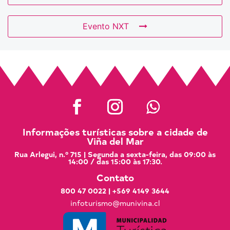
Evento NXT
Informações turísticas sobre a cidade de
Viña del Mar
Rua Arlegui, n.º 715 | Segunda a sexta-feira, das 09:00 às
14:00 / das 15:00 às 17:30.
Contato
800 47 0022
|
+569 4149 3644
infoturismo@munivina.cl