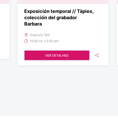
Exposición temporal // Tàpies,
colección del grabador
Barbara
Errázuriz 563
-
10:00 hs
5:30 pm
VER DETALHES