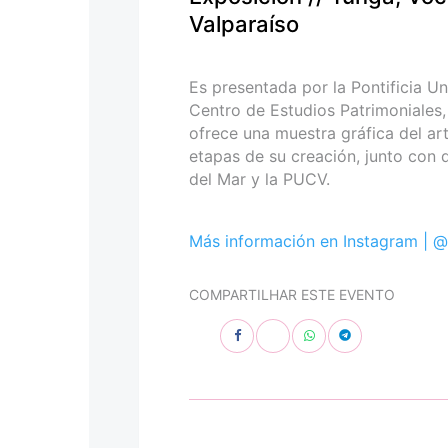
personas
Valparaíso
con
discapacidad
visual
Es presentada por la Pontificia Un
que
Centro de Estudios Patrimoniales,
están
ofrece una muestra gráfica del ar
usando
etapas de su creación, junto con
un
del Mar y la PUCV.
lector
de
pantalla;
Más información en Instagram |
@
Presione
Control-
COMPARTILHAR ESTE EVENTO
F10
para
abrir
un
menú
de
accesibilidad.