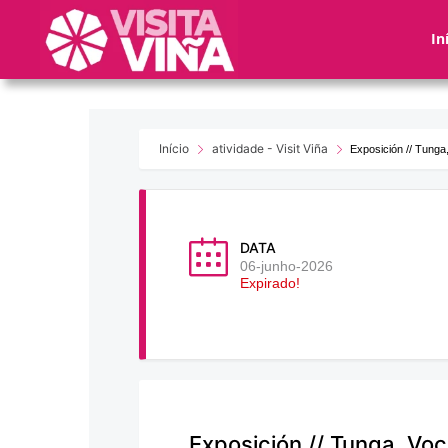
Nota:
este
In
sitio
web
incluye
un
sistema
Início
atividade - Visit Viña
Exposición // Tunga
de
accesibilidad.
Presione
Control-
DATA
F11
06-junho-2026
Expirado!
para
ajustar
el
sitio
web
a
las
Exposición // Tunga, Voc