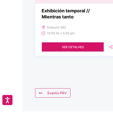
Exhibición temporal //
Mientras tanto
Errázuriz 563
-
10:00 hs
5:30 pm
VER DETALHES
Evento PRV
Accesibilidad