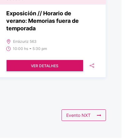
Exposición // Horario de
verano: Memorias fuera de
temporada
Errázuriz 563
-
10:00 hs
5:30 pm
VER DETALHES
Evento NXT