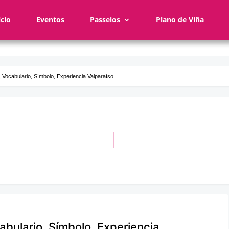
ício
Eventos
Passeios
Plano de Viña
, Vocabulario, Símbolo, Experiencia Valparaíso
abulario, Símbolo, Experiencia