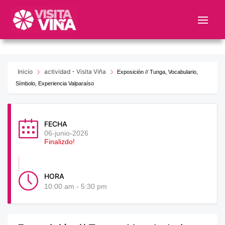
Nota:
este
sitio
web
incluye
un
Inicio
actividad - Visita Viña
Exposición // Tunga, Vocabulario,
sistema
Símbolo, Experiencia Valparaíso
de
accesibilidad.
FECHA
06-junio-2026
Finalizdo!
HORA
10:00 am - 5:30 pm