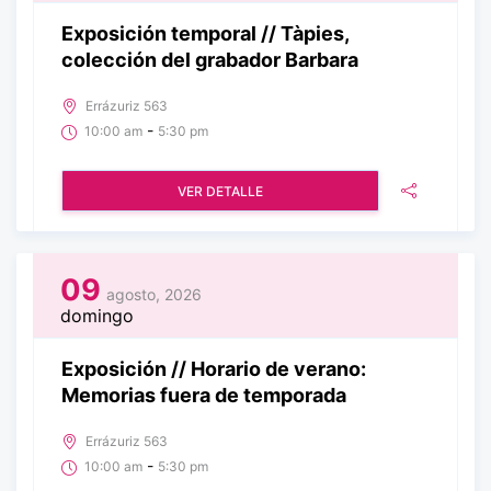
Exposición temporal // Tàpies,
colección del grabador Barbara
Errázuriz 563
-
10:00 am
5:30 pm
VER DETALLE
09
agosto, 2026
domingo
Exposición // Horario de verano:
Memorias fuera de temporada
Errázuriz 563
-
10:00 am
5:30 pm