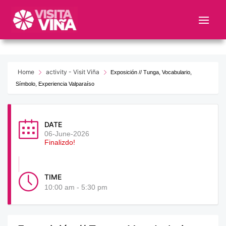
Nota:
este
sitio
web
incluye
un
Home
activity - Visit Viña
Exposición // Tunga, Vocabulario,
sistema
Símbolo, Experiencia Valparaíso
de
accesibilidad.
DATE
06-June-2026
Finalizdo!
TIME
10:00 am - 5:30 pm