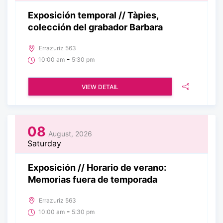
Exposición temporal // Tàpies,
colección del grabador Barbara
Errazuriz 563
-
10:00 am
5:30 pm
VIEW DETAIL
08
August, 2026
Saturday
Exposición // Horario de verano:
Memorias fuera de temporada
Errazuriz 563
-
10:00 am
5:30 pm