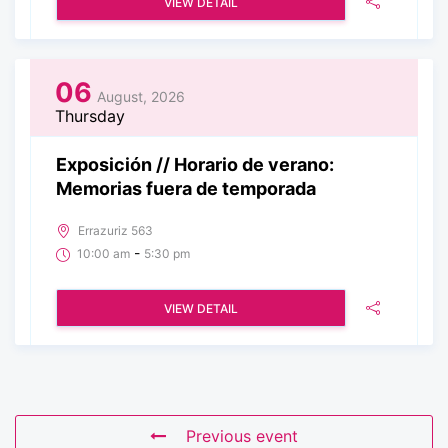
VIEW DETAIL
06
August, 2026
Thursday
Exposición // Horario de verano:
Memorias fuera de temporada
Errazuriz 563
-
10:00 am
5:30 pm
VIEW DETAIL
Previous event