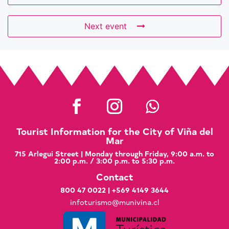
Next event
Tourist Information for the City of Viña del
Mar
715 Arlegui Street | Monday through Friday, 9:00 a.m. to
2:00 p.m. / 3:00 p.m. to 5:30 p.m.
Contact
800 47 0022
|
+569 4149 3644
infoturismo@munivina.cl