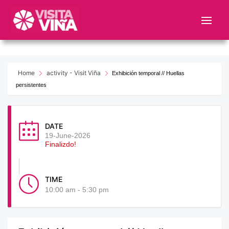
Nota:
este
sitio
web
incluye
un
Home
activity - Visit Viña
Exhibición temporal // Huellas
sistema
persistentes
de
accesibilidad.
DATE
19-June-2026
Finalizdo!
TIME
10:00 am - 5:30 pm