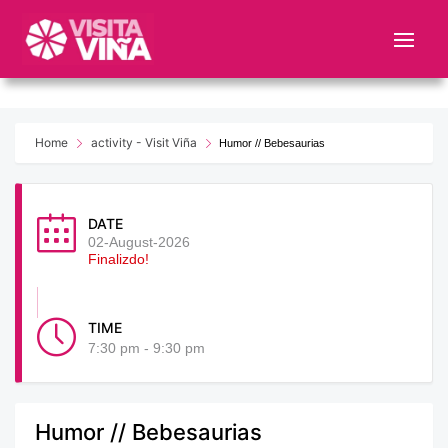
Nota:
este
sitio
web
incluye
un
Home
activity - Visit Viña
Humor // Bebesaurias
sistema
de
accesibilidad.
DATE
02-August-2026
Finalizdo!
TIME
7:30 pm - 9:30 pm
Humor // Bebesaurias