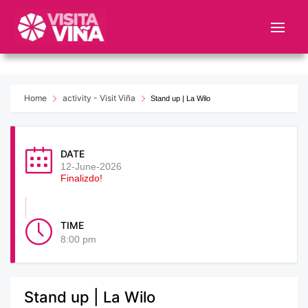
Nota:
este
sitio
web
incluye
un
Home
activity - Visit Viña
Stand up | La Wilo
sistema
de
accesibilidad.
DATE
12-June-2026
Finalizdo!
TIME
8:00 pm
Stand up | La Wilo